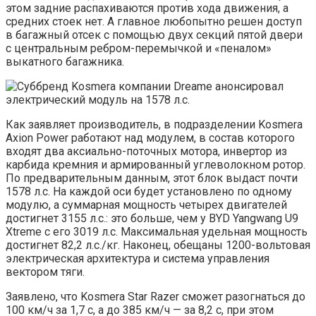
этом задние распахиваются против хода движения, а
средних стоек нет. А главное любопытно решен доступ
в багажный отсек с помощью двух секций пятой двери
с центральным ребром-перемычкой и «пеналом»
выкатного багажника.
Как заявляет производитель, в подразделении Kosmera
Axion Power работают над модулем, в состав которого
входят два аксиально-поточных мотора, инвертор из
карбида кремния и армированный углеволокном ротор.
По предварительным данным, этот блок выдаст почти
1578 л.с. На каждой оси будет установлено по одному
модулю, а суммарная мощность четырех двигателей
достигнет 3155 л.с.: это больше, чем у BYD Yangwang U9
Xtreme с его 3019 л.с. Максимальная удельная мощность
достигнет 82,2 л.с./кг. Наконец, обещаны 1200-вольтовая
электрическая архитектура и система управления
вектором тяги.
Заявлено, что Kosmera Star Razer сможет разогнаться до
100 км/ч за 1,7 с, а до 385 км/ч — за 8,2 с, при этом