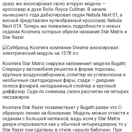
сразу же анонсировал свою вторую модель —
кроссовер в духе Rolls-Royce Cullinan. В начале
нынешнего года дебютировал седан Nebula Next 01, а
весной представлен купеобразный кроссовер Nebula
Next 01X. Теперь же появились подробности о новых
седанах Kosmera, которые обрели названия Star Matrix и
Star Razer.
Kosmera Star Matrix снаружи напоминает модели Bugatti.
Спереди у автомобиля решетка в форме подковы,
крупные воздухозаборники, сплиттер из углеволокна и
необычные светодиодные фары, сзади — диодная
полоса фонарей, неподвижный спойлер и крупный
диффузор. Судя по снимкам, салон рассчитан на четырех
пассажиров.
Kosmera Star Razer позаимствует у Bugatti разве что С-
образную линию на боковинах. Модель можно отнести к
седанам с большой натяжкой, ведь если у Star Matrix
двери открываются как у обычной четырехдверки, то у
Star Razer они сделаны в стиле «крыло бабочки». При