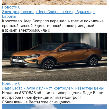
Новости
0
Электрокроссовер Jeep Compass 4xe добрался до
Европы
Кроссовер Jeep Compass перешел в третье поколение
прошлой весной. Единственный полноприводный
вариант, электромобиль с
Новости
0
Лада Веста и Аура с климат-контролем: известны цены
Недавно АВТОВАЗ объявил о возвращении Ладе Весте
востребованной функции климат-контроля.
Обновленные Весты уже оснащались