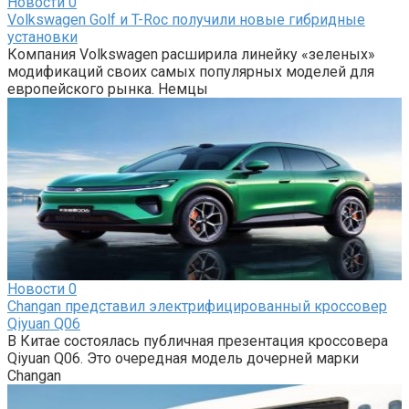
Новости
0
Volkswagen Golf и T-Roc получили новые гибридные
установки
Компания Volkswagen расширила линейку «зеленых»
модификаций своих самых популярных моделей для
европейского рынка. Немцы
Новости
0
Changan представил электрифицированный кроссовер
Qiyuan Q06
В Китае состоялась публичная презентация кроссовера
Qiyuan Q06. Это очередная модель дочерней марки
Changan