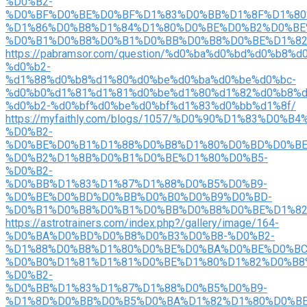
%D0%B2-
%D0%BF%D0%BE%D0%BF%D1%83%D0%BB%D1%8F%D1%80
%D1%86%D0%B8%D1%84%D1%80%D0%BE%D0%B2%D0%BE
%D0%B1%D0%B8%D0%B1%D0%BB%D0%B8%D0%BE%D1%8
https://pabramsor.com/question/%d0%ba%d0%bd%d0%b8%
%d0%b2-
%d1%88%d0%b8%d1%80%d0%be%d0%ba%d0%be%d0%bc-
%d0%b0%d1%81%d1%81%d0%be%d1%80%d1%82%d0%b8%d
%d0%b2-%d0%bf%d0%be%d0%bf%d1%83%d0%bb%d1%8f/
https://myfaithly.com/blogs/1057/%D0%90%D1%83%
%D0%B2-
%D0%BE%D0%B1%D1%88%D0%B8%D1%80%D0%BD%D0%BE
%D0%B2%D1%8B%D0%B1%D0%BE%D1%80%D0%B5-
%D0%B2-
%D0%BB%D1%83%D1%87%D1%88%D0%B5%D0%B9-
%D0%BE%D0%BD%D0%BB%D0%B0%D0%B9%D0%BD-
%D0%B1%D0%B8%D0%B1%D0%BB%D0%B8%D0%BE%D1%8
https://astrotrainers.com/index.php?/gallery/image/164-
%D0%BA%D0%BD%D0%B8%D0%B3%D0%B8-%D0%B2-
%D1%88%D0%B8%D1%80%D0%BE%D0%BA%D0%BE%D0%BC
%D0%B0%D1%81%D1%81%D0%BE%D1%80%D1%82%D0%B8
%D0%B2-
%D0%BB%D1%83%D1%87%D1%88%D0%B5%D0%B9-
%D1%8D%D0%BB%D0%B5%D0%BA%D1%82%D1%80%D0%B