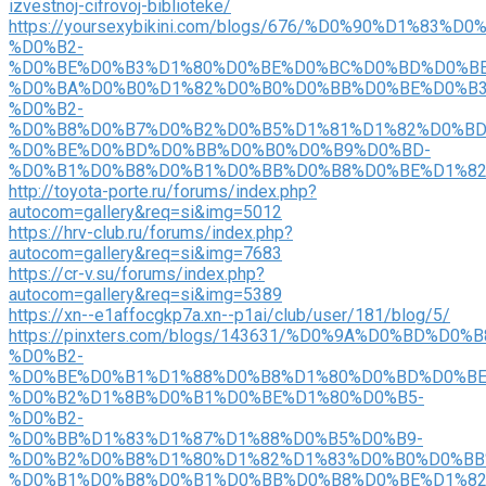
izvestnoj-cifrovoj-biblioteke/
https://yoursexybikini.com/blogs/676/%D0%90%D1%
%D0%B2-
%D0%BE%D0%B3%D1%80%D0%BE%D0%BC%D0%BD%D0%BE
%D0%BA%D0%B0%D1%82%D0%B0%D0%BB%D0%BE%D0%B3
%D0%B2-
%D0%B8%D0%B7%D0%B2%D0%B5%D1%81%D1%82%D0%BD
%D0%BE%D0%BD%D0%BB%D0%B0%D0%B9%D0%BD-
%D0%B1%D0%B8%D0%B1%D0%BB%D0%B8%D0%BE%D1%8
http://toyota-porte.ru/forums/index.php?
autocom=gallery&req=si&img=5012
https://hrv-club.ru/forums/index.php?
autocom=gallery&req=si&img=7683
https://cr-v.su/forums/index.php?
autocom=gallery&req=si&img=5389
https://xn--e1affocgkp7a.xn--p1ai/club/user/181/blog/5/
https://pinxters.com/blogs/143631/%D0%9A%D0%BD%D0
%D0%B2-
%D0%BE%D0%B1%D1%88%D0%B8%D1%80%D0%BD%D0%BE
%D0%B2%D1%8B%D0%B1%D0%BE%D1%80%D0%B5-
%D0%B2-
%D0%BB%D1%83%D1%87%D1%88%D0%B5%D0%B9-
%D0%B2%D0%B8%D1%80%D1%82%D1%83%D0%B0%D0%BB
%D0%B1%D0%B8%D0%B1%D0%BB%D0%B8%D0%BE%D1%8