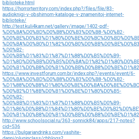
biblioteke.html
https://horrorterritory.com/index.php?/files/file/83-
audioknigi-v-obshirnom-kataloge-v-znamenitoj-internet-
biblioteke/
http://test.kuli4kam.net/gallery/image/1402-pdf-
%D0%BA%D0%BD%D0%B8%D0%B3%D0%B8-%D0%B2-
%D0%BE%D0%B3%D1%80%D0%BE%D0%BC%D0%BD%D0%BE
%D0%BA%D0%B0%D1%82%D0%B0%D0%BB%D0%BE%D0%B3
%D0%B2-
%D0%BB%D1%83%D1%87%D1%88%D0%B5%D0%B9-
%D1%8D%D0%BB%D0%B5%D0%BA%D1%82%D1%80%D0%B
%D0%B1%D0%B8%D0%B1%D0%BB%D0%B8%D0%BE%D1%82
https://www.investforum.com.br/index.php?/events/event/6-
%D0%BA%D0%BD%D0%B8%D0%B3%D0%B8-%D0%B2-
%D1%88%D0%B8%D1%80%D0%BE%D0%BA%D0%BE%D0%BC
%D0%B2%D1%8B%D0%B1%D0%BE%D1%80%D0%B5-
%D0%B2-
%D0%BB%D1%83%D1%87%D1%88%D0%B5%D0%B9-
%D1%86%D0%B8%D1%84%D1%80%D0%BE%D0%B2%D0%BE
%D0%B1%D0%B8%D0%B1%D0%BB%D0%B8%D0%BE%D1%82
http://www.schoolsocial.ru/363-sonnick84/apps/217-notes?
cid=536
https://bulgariandrinks.com/vashite-
danni/pluginclass/cbblogs?