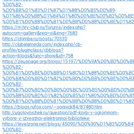
%D0%B2-
%D0%BB%D1%83%D1%87%D1%88%D0%B5%D0%B9-
%D1%86%D0%B8%D1%84%D1%80%D0%BE%D0%B2%D0%BE
%D0%B1%D0%B8%D0%B1%D0%BB%D0%B8%D0%BE%D1%8
https://m.hrv-club.ru/forums/index.php?
autocom=gallery&req=si&img=7683
https://chimba.ru/posts/70330
http://clubalameda.com/index.php/cb-
profile/pluginclass/cbblogs?
action=blogs&func=show&id=758
https://zeuspage.org/blogs/15197/%D0%9A%D0%BD%D0
%D0%B2-
%D0%B1%D0%BE%D0%BB%D1%8C%D1%88%D0%BE%D0%BC
%D0%BA%D0%B0%D1%82%D0%B0%D0%BB%D0%BE%D0%B3
%D0%B2-
%D0%B7%D0%BD%D0%B0%D0%BC%D0%B5%D0%BD%D0%B
%D0%B8%D0%BD%D1%82%D0%B5%D1%80%D0%BD%D0%B5
%D0%B1%D0%B8%D0%B1%D0%BB%D0%B8%D0%BE%D1%8
https://blogs.rufox.com/~sonnick84/87480.htm
http://ugolovnichek.ru/question/pdf-knigi-v-ogromnom-
vybore-v-izvestnoj-elektronnoj-biblioteke
https://levelzone.net/blogs/45090/%D0%90%D1%83%
%D0%B2-