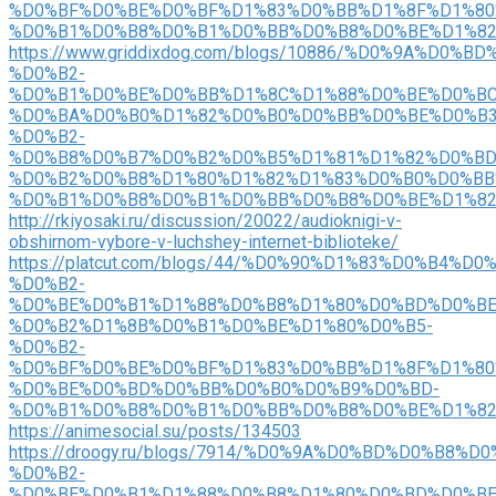
%D0%BF%D0%BE%D0%BF%D1%83%D0%BB%D1%8F%D1%80
%D0%B1%D0%B8%D0%B1%D0%BB%D0%B8%D0%BE%D1%82
https://www.griddixdog.com/blogs/10886/%D0%9A%D0%
%D0%B2-
%D0%B1%D0%BE%D0%BB%D1%8C%D1%88%D0%BE%D0%BC
%D0%BA%D0%B0%D1%82%D0%B0%D0%BB%D0%BE%D0%B3
%D0%B2-
%D0%B8%D0%B7%D0%B2%D0%B5%D1%81%D1%82%D0%BD
%D0%B2%D0%B8%D1%80%D1%82%D1%83%D0%B0%D0%BB
%D0%B1%D0%B8%D0%B1%D0%BB%D0%B8%D0%BE%D1%8
http://rkiyosaki.ru/discussion/20022/audioknigi-v-
obshirnom-vybore-v-luchshey-internet-biblioteke/
https://platcut.com/blogs/44/%D0%90%D1%83%D0%B
%D0%B2-
%D0%BE%D0%B1%D1%88%D0%B8%D1%80%D0%BD%D0%BE
%D0%B2%D1%8B%D0%B1%D0%BE%D1%80%D0%B5-
%D0%B2-
%D0%BF%D0%BE%D0%BF%D1%83%D0%BB%D1%8F%D1%80
%D0%BE%D0%BD%D0%BB%D0%B0%D0%B9%D0%BD-
%D0%B1%D0%B8%D0%B1%D0%BB%D0%B8%D0%BE%D1%8
https://animesocial.su/posts/134503
https://droogy.ru/blogs/7914/%D0%9A%D0%BD%D0%B8%D
%D0%B2-
%D0%BE%D0%B1%D1%88%D0%B8%D1%80%D0%BD%D0%BE