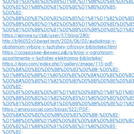
%D0%B1%D0%BE%D0%BB%D1%8C%D1%88%D0%BE%D0%BC
%D0%B2%D1%8B%D0%B1%D0%BE%D1%80%D0%B5-
%D0%B2-
%D0%B8%D0%B7%D0%B2%D0%B5%D1%81%D1%82%D0%BD
%D0%B8%D0%BD%D1%82%D0%B5%D1%80%D0%BD%D0%B5
%D0%B1%D0%B8%D0%B1%D0%BB%D0%B8%D0%BE%D1%8
https://aproea.ru/club/user/57/blog/280/
http://b96052v5.beget.tech/2026/06/03/audioknigi-v-
obshirnom-vybore-v-luchshey-cifrovoy-biblioteke.html
https://созвездие-феникс.рф/q/knigi-v-ogromnom-
assortimente-v-luchshej-elektronnoj-biblioteke/
https://itjoni.com/index.php?/gallery/image/115-pdf-
%D0%BA%D0%BD%D0%B8%D0%B3%D0%B8-%D0%B2-
%D1%88%D0%B8%D1%80%D0%BE%D0%BA%D0%BE%D0%BC
%D0%BA%D0%B0%D1%82%D0%B0%D0%BB%D0%BE%D0%B3
%D0%B2-
%D0%BF%D0%BE%D0%BF%D1%83%D0%BB%D1%8F%D1%80
%D0%B8%D0%BD%D1%82%D0%B5%D1%80%D0%BD%D0%B5
%D0%B1%D0%B8%D0%B1%D0%BB%D0%B8%D0%BE%D1%82
https://aminosocial.com/blogs/522/PDF-
%D0%BA%D0%BD%D0%B8%D0%B3%D0%B8-%D0%B2-
%D1%88%D0%B8%D1%80%D0%BE%D0%BA%D0%BE%D0%BC
%D0%B2%D1%8B%D0%B1%D0%BE%D1%80%D0%B5-
%D0%B2-