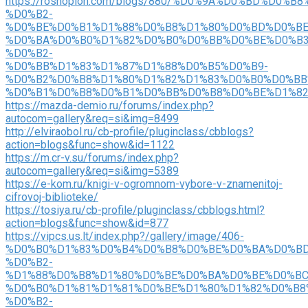
https://roshopion.com/blogs/880/%D0%9A%D0%BD%D0%B
%D0%B2-
%D0%BE%D0%B1%D1%88%D0%B8%D1%80%D0%BD%D0%BE
%D0%BA%D0%B0%D1%82%D0%B0%D0%BB%D0%BE%D0%B3
%D0%B2-
%D0%BB%D1%83%D1%87%D1%88%D0%B5%D0%B9-
%D0%B2%D0%B8%D1%80%D1%82%D1%83%D0%B0%D0%BB
%D0%B1%D0%B8%D0%B1%D0%BB%D0%B8%D0%BE%D1%8
https://mazda-demio.ru/forums/index.php?
autocom=gallery&req=si&img=8499
http://elviraobol.ru/cb-profile/pluginclass/cbblogs?
action=blogs&func=show&id=1122
https://m.cr-v.su/forums/index.php?
autocom=gallery&req=si&img=5389
https://e-kom.ru/knigi-v-ogromnom-vybore-v-znamenitoj-
cifrovoj-biblioteke/
https://tosiya.ru/cb-profile/pluginclass/cbblogs.html?
action=blogs&func=show&id=877
https://vipcs.us.lt/index.php?/gallery/image/406-
%D0%B0%D1%83%D0%B4%D0%B8%D0%BE%D0%BA%D0%BD
%D0%B2-
%D1%88%D0%B8%D1%80%D0%BE%D0%BA%D0%BE%D0%BC
%D0%B0%D1%81%D1%81%D0%BE%D1%80%D1%82%D0%B8
%D0%B2-