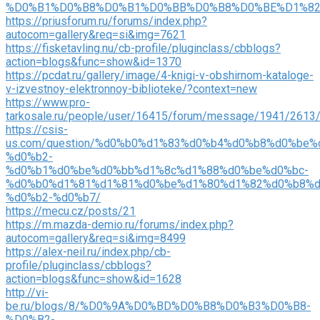
%D0%B1%D0%B8%D0%B1%D0%BB%D0%B8%D0%BE%D1%82
https://priusforum.ru/forums/index.php?
autocom=gallery&req=si&img=7621
https://fisketavling.nu/cb-profile/pluginclass/cbblogs?
action=blogs&func=show&id=1370
https://pcdat.ru/gallery/image/4-knigi-v-obshirnom-kataloge-
v-izvestnoy-elektronnoy-biblioteke/?context=new
https://www.pro-
tarkosale.ru/people/user/16415/forum/message/1941/2613
https://csis-
us.com/question/%d0%b0%d1%83%d0%b4%d0%b8%d0%be
%d0%b2-
%d0%b1%d0%be%d0%bb%d1%8c%d1%88%d0%be%d0%bc-
%d0%b0%d1%81%d1%81%d0%be%d1%80%d1%82%d0%b8%d
%d0%b2-%d0%b7/
https://mecu.cz/posts/21
https://m.mazda-demio.ru/forums/index.php?
autocom=gallery&req=si&img=8499
https://alex-neil.ru/index.php/cb-
profile/pluginclass/cbblogs?
action=blogs&func=show&id=1628
http://vi-
be.ru/blogs/8/%D0%9A%D0%BD%D0%B8%D0%B3%D0%B8-
%D0%B2-