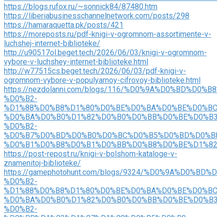
https://blogs.rufox.ru/~sonnick84/87480.htm
https://liberiabusinesschannelnetwork.com/posts/298
https://hamaraquetta.pk/posts/421
https://moreposts.ru/pdf-knigi-v-ogromnom-assortimente-v-
luchshej-internet-biblioteke/
http://u90517ol.beget.tech/2026/06/03/knigi-v-ogromnom-
vybore-v-luchshey-internet-biblioteke.html
http://w77515cs.beget.tech/2026/06/03/pdf-knigi-v-
ogromnom-vybore-v-populyarnoy-cifrovoy-biblioteke.html
https://nezdolanni.com/blogs/116/%D0%9A%D0%BD%D0%
%D0%B2-
%D1%88%D0%B8%D1%80%D0%BE%D0%BA%D0%BE%D0%BC
%D0%BA%D0%B0%D1%82%D0%B0%D0%BB%D0%BE%D0%B3
%D0%B2-
%D0%B7%D0%BD%D0%B0%D0%BC%D0%B5%D0%BD%D0%B
%D0%B1%D0%B8%D0%B1%D0%BB%D0%B8%D0%BE%D1%8
https://post-repost.ru/knigi-v-bolshom-kataloge-v-
znamenitoj-biblioteke/
https://gamephotohunt.com/blogs/9324/%D0%9A%D0%B
%D0%B2-
%D1%88%D0%B8%D1%80%D0%BE%D0%BA%D0%BE%D0%BC
%D0%BA%D0%B0%D1%82%D0%B0%D0%BB%D0%BE%D0%B3
%D0%B2-