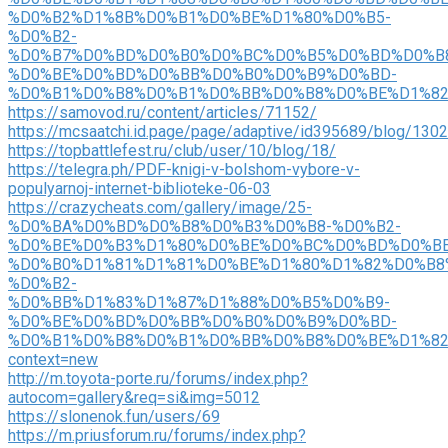
%D0%B2%D1%8B%D0%B1%D0%BE%D1%80%D0%B5-
%D0%B2-
%D0%B7%D0%BD%D0%B0%D0%BC%D0%B5%D0%BD%D0%B
%D0%BE%D0%BD%D0%BB%D0%B0%D0%B9%D0%BD-
%D0%B1%D0%B8%D0%B1%D0%BB%D0%B8%D0%BE%D1%8
https://samovod.ru/content/articles/71152/
https://mcsaatchi.id.page/page/adaptive/id395689/blog/130
https://topbattlefest.ru/club/user/10/blog/18/
https://telegra.ph/PDF-knigi-v-bolshom-vybore-v-
populyarnoj-internet-biblioteke-06-03
https://crazycheats.com/gallery/image/25-
%D0%BA%D0%BD%D0%B8%D0%B3%D0%B8-%D0%B2-
%D0%BE%D0%B3%D1%80%D0%BE%D0%BC%D0%BD%D0%BE
%D0%B0%D1%81%D1%81%D0%BE%D1%80%D1%82%D0%B8
%D0%B2-
%D0%BB%D1%83%D1%87%D1%88%D0%B5%D0%B9-
%D0%BE%D0%BD%D0%BB%D0%B0%D0%B9%D0%BD-
%D0%B1%D0%B8%D0%B1%D0%BB%D0%B8%D0%BE%D1%82
context=new
http://m.toyota-porte.ru/forums/index.php?
autocom=gallery&req=si&img=5012
https://slonenok.fun/users/69
https://m.priusforum.ru/forums/index.php?