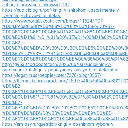
action=blogs&func=show&id=132
https://nutriciolog.ru/pdf-knigi-v-shirokom-assortimente-v-
izvestnoj-cifrovoj-biblioteke/
https://www.portal.skoutia.com/blogs/11524/PDF-
%D0%BA%D0%BD%D0%B8%D0%B3%D0%B8-%D0%B2-
%D0%B1%D0%BE%D0%BB%D1%8C%D1%88%D0%BE%D0%BC
%D0%B0%D1%81%D1%81%D0%BE%D1%80%D1%82%D0%B8
%D0%B2-
%D0%B7%D0%BD%D0%B0%D0%BC%D0%B5%D0%BD%D0%B
%D1%86%D0%B8%D1%84%D1%80%D0%BE%D0%B2%D0%BE
%D0%B1%D0%B8%D0%B1%D0%BB%D0%B8%D0%BE%D1%8
http://g95334gq.beget.tech/2026/06/03/audioknigi-v-
ogromnom-kataloge-v-populyarnoy-onlayn-biblioteke.html
https://logan.in.ua/people/user/7276/blog/8557/
https://thegioidinhcu.com/blogs/2507/%D0%9A%D0%BD%
%D0%B2-
%D0%B1%D0%BE%D0%BB%D1%8C%D1%88%D0%BE%D0%BC
%D0%B0%D1%81%D1%81%D0%BE%D1%80%D1%82%D0%B8
%D0%B2-
%D0%B7%D0%BD%D0%B0%D0%BC%D0%B5%D0%BD%D0%B
%D0%BE%D0%BD%D0%BB%D0%B0%D0%B9%D0%BD-
%D0%B1%D0%B8%D0%B1%D0%BB%D0%B8%D0%BE%D1%8
https://am-psy.ru/question/knigi-v-obshirnom-vybore-v-