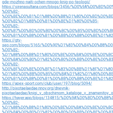
gde-mozhno-najti-ochen-mnogo-knig-po-teologii/
https://sirenasultana.com/blogs/3456/%D0%9A%D0%BD%
%D0%B2-
%D0%BE%D0%B1%D1%88%D0%B8%D1%80%D0%BD%D0%BE
%D0%B2%D1%8B%D0%B1%D0%BE%D1%80%D0%B5-
%D0%B2-
%D0%B7%D0%BD%D0%B0%D0%BC%D0%B5%D0%BD%D0%B
%D0%B1%D0%B8%D0%B1%D0%BB%D0%B8%D0%BE%D1%8
https://gtv-
seo.com/blogs/5165/%D0%90%D1%83%D0%B4%D0%B8%
%D0%B2-
%D1%88%D0%B8%D1%80%D0%BE%D0%BA%D0%BE%D0%BC
%D0%BA%D0%B0%D1%82%D0%B0%D0%BB%D0%BE%D0%B3
%D0%B2-
%D0%BF%D0%BE%D0%BF%D1%83%D0%BB%D1%8F%D1%80
%D1%8D%D0%BB%D0%B5%D0%BA%D1%82%D1%80%D0%B
%D0%B1%D0%B8%D0%B1%D0%BB%D0%B8%D0%BE%D1%8
https://apex-sport.com/club/user/197/blog/5094/
http://pixotaelaedae.nnov.org/dnevnik-
pixotaelaedae/knigi_v_obschirnom_kataloge_v_znamenitoy_on
https://hayer.app/blogs/134815/%D0%9A%D0%BD%D0%B8
%D0%B2-
%D1%88%D0%B8%D1%80%D0%BE%D0%BA%D0%BE%D0%BC
%D0%BA%D0%B0%D1%82%D0%B0%D0%BB%D0%BE%D0%B3