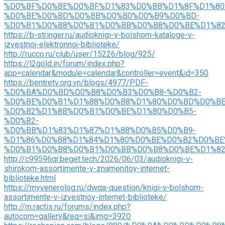
%D0%BF%D0%BE%D0%BF%D1%83%D0%BB%D1%8F%D1%80
%D0%BE%D0%BD%D0%BB%D0%B0%D0%B9%D0%BD-
%D0%B1%D0%B8%D0%B1%D0%BB%D0%B8%D0%BE%D1%8
https://b-stringer.ru/audioknigi-v-bolshom-kataloge-v-
izvestnoj-elektronnoj-biblioteke/
http://rucco.ru/club/user/15226/blog/925/
https://l2gold.in/forum/index.php?
app=calendar&module=calendar&controller=event&id=350
https://bentretv.org.vn/blogs/4977/PDF-
%D0%BA%D0%BD%D0%B8%D0%B3%D0%B8-%D0%B2-
%D0%BE%D0%B1%D1%88%D0%B8%D1%80%D0%BD%D0%BE
%D0%B2%D1%8B%D0%B1%D0%BE%D1%80%D0%B5-
%D0%B2-
%D0%BB%D1%83%D1%87%D1%88%D0%B5%D0%B9-
%D1%86%D0%B8%D1%84%D1%80%D0%BE%D0%B2%D0%BE
%D0%B1%D0%B8%D0%B1%D0%BB%D0%B8%D0%BE%D1%8
http://c99596qr.beget.tech/2026/06/03/audioknigi-v-
shirokom-assortimente-v-znamenitoy-internet-
biblioteke.html
https://myvenerolog.ru/dwqa-question/knigi-v-bolshom-
assortimente-v-izvestnoy-internet-biblioteke/
http://m.ractis.ru/forums/index.php?
autocom=gallery&req=si&img=3920