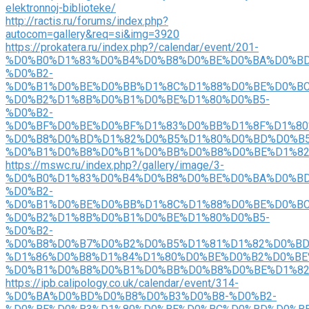
elektronnoj-biblioteke/
http://ractis.ru/forums/index.php?
autocom=gallery&req=si&img=3920
https://prokatera.ru/index.php?/calendar/event/201-
%D0%B0%D1%83%D0%B4%D0%B8%D0%BE%D0%BA%D0%BD
%D0%B2-
%D0%B1%D0%BE%D0%BB%D1%8C%D1%88%D0%BE%D0%BC
%D0%B2%D1%8B%D0%B1%D0%BE%D1%80%D0%B5-
%D0%B2-
%D0%BF%D0%BE%D0%BF%D1%83%D0%BB%D1%8F%D1%80
%D0%B8%D0%BD%D1%82%D0%B5%D1%80%D0%BD%D0%B5
%D0%B1%D0%B8%D0%B1%D0%BB%D0%B8%D0%BE%D1%82
https://mswc.ru/index.php?/gallery/image/3-
%D0%B0%D1%83%D0%B4%D0%B8%D0%BE%D0%BA%D0%BD
%D0%B2-
%D0%B1%D0%BE%D0%BB%D1%8C%D1%88%D0%BE%D0%BC
%D0%B2%D1%8B%D0%B1%D0%BE%D1%80%D0%B5-
%D0%B2-
%D0%B8%D0%B7%D0%B2%D0%B5%D1%81%D1%82%D0%BD
%D1%86%D0%B8%D1%84%D1%80%D0%BE%D0%B2%D0%BE
%D0%B1%D0%B8%D0%B1%D0%BB%D0%B8%D0%BE%D1%82
https://ipb.calipology.co.uk/calendar/event/314-
%D0%BA%D0%BD%D0%B8%D0%B3%D0%B8-%D0%B2-