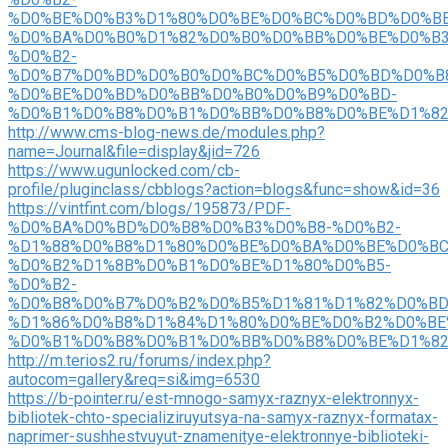
%D0%BE%D0%B3%D1%80%D0%BE%D0%BC%D0%BD%D0%BE
%D0%BA%D0%B0%D1%82%D0%B0%D0%BB%D0%BE%D0%B3
%D0%B2-
%D0%B7%D0%BD%D0%B0%D0%BC%D0%B5%D0%BD%D0%B
%D0%BE%D0%BD%D0%BB%D0%B0%D0%B9%D0%BD-
%D0%B1%D0%B8%D0%B1%D0%BB%D0%B8%D0%BE%D1%8
http://www.cms-blog-news.de/modules.php?
name=Journal&file=display&jid=726
https://www.ugunlocked.com/cb-
profile/pluginclass/cbblogs?action=blogs&func=show&id=36
https://vintfint.com/blogs/195873/PDF-
%D0%BA%D0%BD%D0%B8%D0%B3%D0%B8-%D0%B2-
%D1%88%D0%B8%D1%80%D0%BE%D0%BA%D0%BE%D0%BC
%D0%B2%D1%8B%D0%B1%D0%BE%D1%80%D0%B5-
%D0%B2-
%D0%B8%D0%B7%D0%B2%D0%B5%D1%81%D1%82%D0%BD
%D1%86%D0%B8%D1%84%D1%80%D0%BE%D0%B2%D0%BE
%D0%B1%D0%B8%D0%B1%D0%BB%D0%B8%D0%BE%D1%8
http://m.terios2.ru/forums/index.php?
autocom=gallery&req=si&img=6530
https://b-pointer.ru/est-mnogo-samyx-raznyx-elektronnyx-
bibliotek-chto-specializiruyutsya-na-samyx-raznyx-formatax-
naprimer-sushhestvuyut-znamenitye-elektronnye-biblioteki-