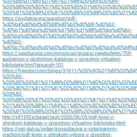
%D0%BB%D1%83%D1%87%D1%88%D0%B5%D0%B9-
%D0%B8%D0%BD%D1%82%D0%B5%D1%80%D0%BD%D0%B5
%D0%B1%D0%B8%D0%B1%D0%BB%D0%B8%D0%BE%D1%82
https://podiatria.org/question/pdf-
%d0%ba%d0%bd%d0%b8%d0%b3%d0%b8-%d0%b2-
%d0%b1%d0%be%d0%bb%d1%8c%d1%88%d0%be%d0%bc-
%d0%ba%d0%b0%d1%82%d0%b0%d0%bb%d0%be%d0%b3%d
%d0%b2-
%d0%b7%d0%bd%d0%b0%d0%bc%d0%b5%d0%bd%d0%b8%d
https://saluttunisia.com/jomsocial/groups/viewbulletin/759-
audioknigi-v-obshirnom-kataloge-v-izvestnoj-virtualnoj-
biblioteke.html?groupid=101
https://friendori.com/blogs/31611/%D0%90%D1%83%
%D0%B2-
%D0%BE%D0%B1%D1%88%D0%B8%D1%80%D0%BD%D0%BE
%D0%B0%D1%81%D1%81%D0%BE%D1%80%D1%82%D0%B8
%D0%B2-
%D0%B8%D0%B7%D0%B2%D0%B5%D1%81%D1%82%D0%BD
%D1%86%D0%B8%D1%84%D1%80%D0%BE%D0%B2%D0%BE
%D0%B1%D0%B8%D0%B1%D0%BB%D0%B8%D0%BE%D1%8
http://x91392sl.beget.tech/2026/06/03/pdf-knigi-v-
shirokom-kataloge-v-izvestnoy-virtualnoy-biblioteke.html
https://vet-duh.ru/onlajn-konsultaciya-s-veterinarnym-
vrachom/pdf-knigi-v-shirokom-vybore-v-izvestnoj-