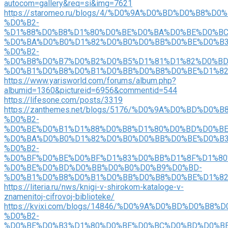
autocom=gallery&req=si&img=7621
https://staromeo.ru/blogs/4/%D0%9A%D0%BD%D0%B8%D0
%D0%B2-
%D1%88%D0%B8%D1%80%D0%BE%D0%BA%D0%BE%D0%BC
%D0%BA%D0%B0%D1%82%D0%B0%D0%BB%D0%BE%D0%B3
%D0%B2-
%D0%B8%D0%B7%D0%B2%D0%B5%D1%81%D1%82%D0%BD
%D0%B1%D0%B8%D0%B1%D0%BB%D0%B8%D0%BE%D1%8
https://www.yarisworld.com/forums/album.php?
albumid=1360&pictureid=6956&commentid=544
https://lifesone.com/posts/3319
https://zanthemes.net/blogs/5176/%D0%9A%D0%BD%D0%
%D0%B2-
%D0%BE%D0%B1%D1%88%D0%B8%D1%80%D0%BD%D0%BE
%D0%BA%D0%B0%D1%82%D0%B0%D0%BB%D0%BE%D0%B3
%D0%B2-
%D0%BF%D0%BE%D0%BF%D1%83%D0%BB%D1%8F%D1%80
%D0%BE%D0%BD%D0%BB%D0%B0%D0%B9%D0%BD-
%D0%B1%D0%B8%D0%B1%D0%BB%D0%B8%D0%BE%D1%8
https://literia.ru/nws/knigi-v-shirokom-kataloge-v-
znamenitoj-cifrovoj-biblioteke/
https://kvixi.com/blogs/14846/%D0%9A%D0%BD%D0%B8%
%D0%B2-
%D0%BE%D0%B3%D1%80%D0%BE%D0%BC%D0%BD%D0%BE