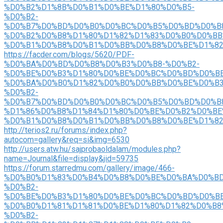
%D0%B2%D1%8B%D0%B1%D0%BE%D1%80%D0%B5-
%D0%B2-
%D0%B7%D0%BD%D0%B0%D0%BC%D0%B5%D0%BD%D0%B
%D0%B2%D0%B8%D1%80%D1%82%D1%83%D0%B0%D0%BB
%D0%B1%D0%B8%D0%B1%D0%BB%D0%B8%D0%BE%D1%8
https://facder.com/blogs/5620/PDF-
%D0%BA%D0%BD%D0%B8%D0%B3%D0%B8-%D0%B2-
%D0%BE%D0%B3%D1%80%D0%BE%D0%BC%D0%BD%D0%BE
%D0%BA%D0%B0%D1%82%D0%B0%D0%BB%D0%BE%D0%B3
%D0%B2-
%D0%B7%D0%BD%D0%B0%D0%BC%D0%B5%D0%BD%D0%B
%D1%86%D0%B8%D1%84%D1%80%D0%BE%D0%B2%D0%BE
%D0%B1%D0%B8%D0%B1%D0%BB%D0%B8%D0%BE%D1%8
http://terios2.ru/forums/index.php?
autocom=gallery&req=si&img=6530
http://users.atw.hu/sajprobaoldalam/modules.php?
name=Journal&file=display&jid=59735
https://forum.starredmu.com/gallery/image/466-
%D0%B0%D1%83%D0%B4%D0%B8%D0%BE%D0%BA%D0%BD
%D0%B2-
%D0%BE%D0%B3%D1%80%D0%BE%D0%BC%D0%BD%D0%BE
%D0%B0%D1%81%D1%81%D0%BE%D1%80%D1%82%D0%B8
%D0%B2-