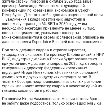
житель страны, говорил в октябре 2025 года вице-
премьер Александр Новак на международной
конференции по креативной экономике в Санкт-
Петербурге. Для того чтобы достичь национальной цели
— увеличения вклада креативных индустрий в
экономику страны до 6% ВВП к 2030 году, — им
необходимо ежегодно привлекать не менее 75 тыс.
новых специалистов, указывают эксперты
Минэкономразвития в своем исследовании, опираясь на
данные сервиса SuperJob и Высшей школы экономики.
При этом дефицит кадров в отрасли нарастает,
утверждают эксперты. По прогнозу Школы дизайна НИУ
ВШЭ, индустрия дизайна в России будет развиваться
при устойчивом дефиците кадров до 2035 года, говорит
генеральный директор Федерации креативных
индустрий Игорь Намаконов: «Нет никаких оснований
думать, что в других индустриях ситуация легче. В
частных беседах предприниматели из разных регионов
страны называют нехватку кадров в качестве одной из
главных сложностей в работе».
По словам Игоря Намаконова, компании готовы брать
на работу даже подростков, только освоивших навыки