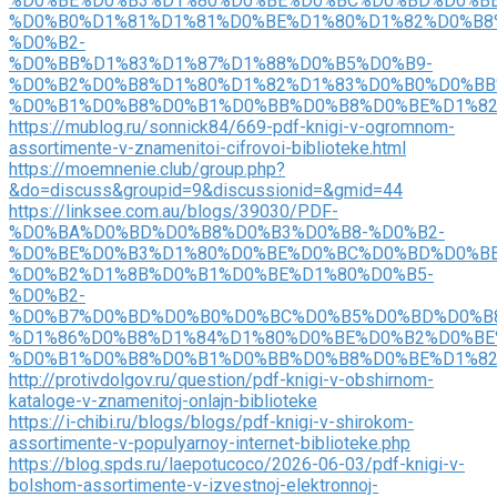
%D0%BE%D0%B3%D1%80%D0%BE%D0%BC%D0%BD%D0%BE
%D0%B0%D1%81%D1%81%D0%BE%D1%80%D1%82%D0%B8
%D0%B2-
%D0%BB%D1%83%D1%87%D1%88%D0%B5%D0%B9-
%D0%B2%D0%B8%D1%80%D1%82%D1%83%D0%B0%D0%BB
%D0%B1%D0%B8%D0%B1%D0%BB%D0%B8%D0%BE%D1%82
https://mublog.ru/sonnick84/669-pdf-knigi-v-ogromnom-
assortimente-v-znamenitoi-cifrovoi-biblioteke.html
https://moemnenie.club/group.php?
&do=discuss&groupid=9&discussionid=&gmid=44
https://linksee.com.au/blogs/39030/PDF-
%D0%BA%D0%BD%D0%B8%D0%B3%D0%B8-%D0%B2-
%D0%BE%D0%B3%D1%80%D0%BE%D0%BC%D0%BD%D0%BE
%D0%B2%D1%8B%D0%B1%D0%BE%D1%80%D0%B5-
%D0%B2-
%D0%B7%D0%BD%D0%B0%D0%BC%D0%B5%D0%BD%D0%B
%D1%86%D0%B8%D1%84%D1%80%D0%BE%D0%B2%D0%BE
%D0%B1%D0%B8%D0%B1%D0%BB%D0%B8%D0%BE%D1%8
http://protivdolgov.ru/question/pdf-knigi-v-obshirnom-
kataloge-v-znamenitoj-onlajn-biblioteke
https://i-chibi.ru/blogs/blogs/pdf-knigi-v-shirokom-
assortimente-v-populyarnoy-internet-biblioteke.php
https://blog.spds.ru/laepotucoco/2026-06-03/pdf-knigi-v-
bolshom-assortimente-v-izvestnoj-elektronnoj-