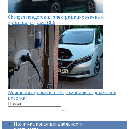
Changan представил электрифицированный
кроссовер Qiyuan Q06
Можно ли заряжать электромобиль от домашней
розетки?
Поиск
Поиск:
Политика конфиденциальности