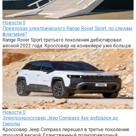
Новости
0
Предпоказ электрического Range Rover Sport: по следам
флагмана?
Range Rover Sport третьего поколения дебютировал
весной 2022 года. Кроссовер на конвейере уже больше
Новости
0
Электрокроссовер Jeep Compass 4xe добрался до
Европы
Кроссовер Jeep Compass перешел в третье поколение
прошлой весной. Единственный полноприводный