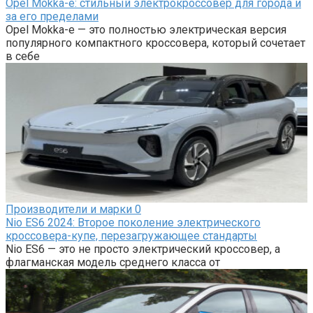
Opel Mokka-e: cтильный электрокроссовер для города и
за его пределами
Opel Mokka-e — это полностью электрическая версия
популярного компактного кроссовера, который сочетает
в себе
Производители и марки
0
Nio ES6 2024: Второе поколение электрического
кроссовера-купе, перезагружающее стандарты
Nio ES6 — это не просто электрический кроссовер, а
флагманская модель среднего класса от