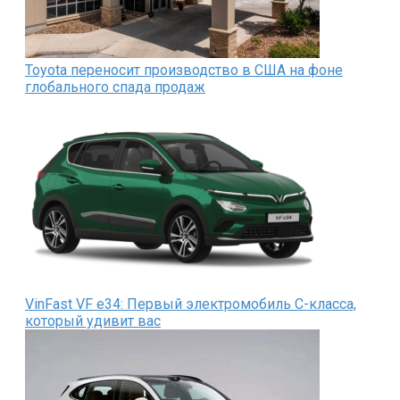
Toyota переносит производство в США на фоне
глобального спада продаж
VinFast VF e34: Первый электромобиль C-класса,
который удивит вас