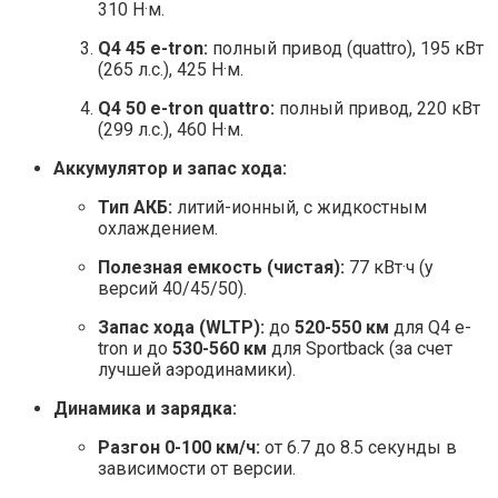
310 Н·м.
Q4 45 e-tron:
полный привод (quattro), 195 кВт
(265 л.с.), 425 Н·м.
Q4 50 e-tron quattro:
полный привод, 220 кВт
(299 л.с.), 460 Н·м.
Аккумулятор и запас хода:
Тип АКБ:
литий-ионный, с жидкостным
охлаждением.
Полезная емкость (чистая):
77 кВт·ч (у
версий 40/45/50).
Запас хода (WLTP):
до
520-550 км
для Q4 e-
tron и до
530-560 км
для Sportback (за счет
лучшей аэродинамики).
Динамика и зарядка:
Разгон 0-100 км/ч:
от 6.7 до 8.5 секунды в
зависимости от версии.