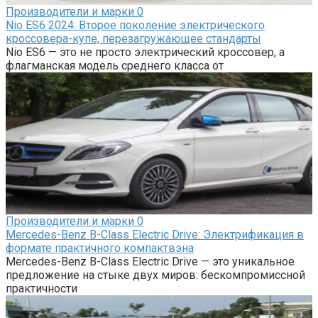
Производители и марки
0
Nio ES6 2024: Второе поколение электрического
кроссовера-купе, перезагружающее стандарты
Nio ES6 — это не просто электрический кроссовер, а
флагманская модель среднего класса от
Производители и марки
0
Mercedes-Benz B-Class Electric Drive: Электрификация в
формате практичного компактвэна
Mercedes-Benz B-Class Electric Drive — это уникальное
предложение на стыке двух миров: бескомпромиссной
практичности