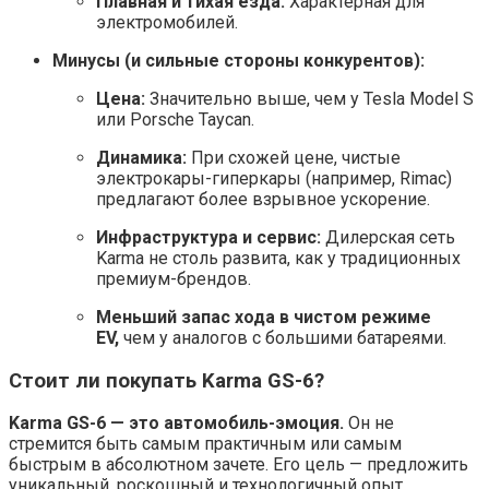
Плавная и тихая езда:
Характерная для
электромобилей.
Минусы (и сильные стороны конкурентов):
Цена:
Значительно выше, чем у Tesla Model S
или Porsche Taycan.
Динамика:
При схожей цене, чистые
электрокары-гиперкары (например, Rimac)
предлагают более взрывное ускорение.
Инфраструктура и сервис:
Дилерская сеть
Karma не столь развита, как у традиционных
премиум-брендов.
Меньший запас хода в чистом режиме
EV,
чем у аналогов с большими батареями.
Стоит ли покупать Karma GS-6?
Karma GS-6 — это автомобиль-эмоция.
Он не
стремится быть самым практичным или самым
быстрым в абсолютном зачете. Его цель — предложить
уникальный, роскошный и технологичный опыт,