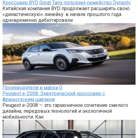
Кроссовер BYD Great Tang пополнил семейство Dynasty
Китайская компания BYD продолжает расширять свою
«династическую» линейку: в начале прошлого года
одновременно дебютировали
Производители и марки
0
Peugeot e-2008: Электрический кроссовер с
французским шармом
Peugeot e-2008 — это гармоничное сочетание смелого
дизайна, передовых технологий и экологичной
мобильности. Как