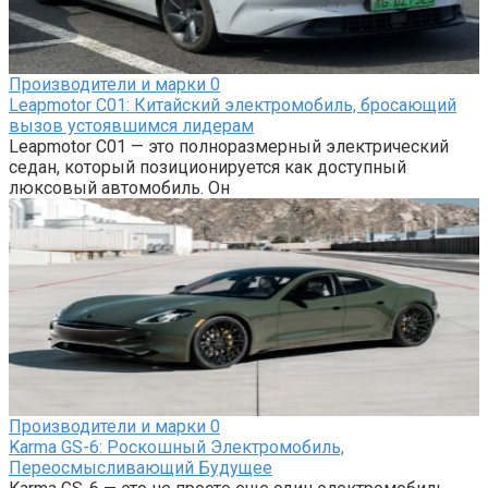
Производители и марки
0
Leapmotor C01: Китайский электромобиль, бросающий
вызов устоявшимся лидерам
Leapmotor C01 — это полноразмерный электрический
седан, который позиционируется как доступный
люксовый автомобиль. Он
Производители и марки
0
Karma GS-6: Роскошный Электромобиль,
Переосмысливающий Будущее