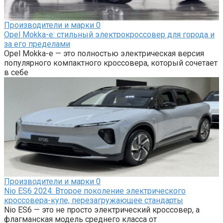
Производители и марки
0
Opel Mokka-e: cтильный электрокроссовер для города и
за его пределами
Opel Mokka-e — это полностью электрическая версия
популярного компактного кроссовера, который сочетает
в себе
Производители и марки
0
Nio ES6 2024: Второе поколение электрического
кроссовера-купе, перезагружающее стандарты
Nio ES6 — это не просто электрический кроссовер, а
флагманская модель среднего класса от