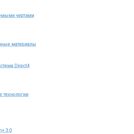
аемыми чертами
ичные материалы
стема Direct4
е технологии
+ 3.0