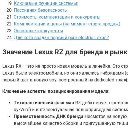
Ключевые функции системы:
Пассивная безопасность
Стоимость, комплектации и конкуренты
Комплектации и цены (на момент старта продаж)
Основные конкуренты
Для кого создан первый pure electric Lexus?
Значение Lexus RZ для бренда и рынк
Lexus RX — это не просто новая модель в линейке. Это с
Lexus были электромобили, но они являлись гибридами (с
первый шаг в новую эру, построенный на dedicated-плат
Ключевые аспекты позиционирования модели:
Технологический флагман:
RZ дебютирует с револ
by-Wire) и интеллектуальная полноприводная система
Преемственность ДНК бренда:
Несмотря на новую 
высочайшее качество сборки и приглушенную тишин