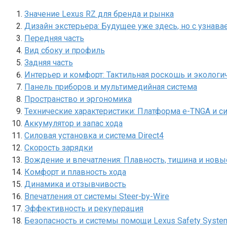
Значение Lexus RZ для бренда и рынка
Дизайн экстерьера: Будущее уже здесь, но с узнав
Передняя часть
Вид сбоку и профиль
Задняя часть
Интерьер и комфорт: Тактильная роскошь и эколог
Панель приборов и мультимедийная система
Пространство и эргономика
Технические характеристики: Платформа e-TNGA и си
Аккумулятор и запас хода
Силовая установка и система Direct4
Скорость зарядки
Вождение и впечатления: Плавность, тишина и новы
Комфорт и плавность хода
Динамика и отзывчивость
Впечатления от системы Steer-by-Wire
Эффективность и рекуперация
Безопасность и системы помощи Lexus Safety System