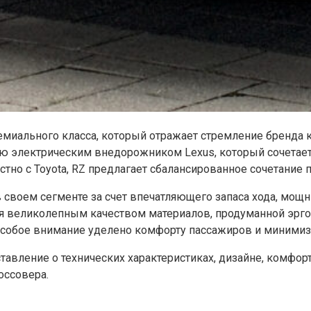
емиального класса, который отражает стремление бренда 
ю электрическим внедорожником Lexus, который сочетает 
тно с Toyota, RZ предлагает сбалансированное сочетание 
 своем сегменте за счет впечатляющего запаса хода, мощ
ся великолепным качеством материалов, продуманной эрг
обое внимание уделено комфорту пассажиров и минимиза
авление о технических характеристиках, дизайне, комфорт
оссовера.