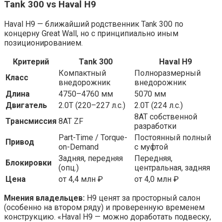
Tank 300 vs Haval H9
Haval H9 — ближайший родственник Tank 300 по
концерну Great Wall, но с принципиально иным
позиционированием.
Критерий
Tank 300
Haval H9
Компактный
Полноразмерный
Класс
внедорожник
внедорожник
Длина
4750–4760 мм
5070 мм
Двигатель
2.0T (220–227 л.с.)
2.0T (224 л.с.)
8AT собственной
Трансмиссия
8AT ZF
разработки
Part-Time / Torque-
Постоянный полный
Привод
on-Demand
с муфтой
Задняя, передняя
Передняя,
Блокировки
(опц.)
центральная, задняя
Цена
от 4,4 млн ₽
от 4,0 млн ₽
Мнения владельцев:
H9 ценят за просторный салон
(особенно на втором ряду) и проверенную временем
конструкцию. «Haval H9 — можно доработать подвеску,