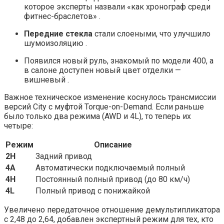
которое эксперты назвали «как хронограф среди
фитнес-браслетов» .
Передние стекла
стали слоеными, что улучшило
шумоизоляцию .
Появился новый руль, знакомый по модели 400, а
в салоне доступен новый цвет отделки —
вишневый .
Важное техническое изменение коснулось трансмиссии
версий City с муфтой Torque-on-Demand. Если раньше
было только два режима (AWD и 4L), то теперь их
четыре:
Режим
Описание
2H
Задний привод
4A
Автоматически подключаемый полный
4H
Постоянный полный привод (до 80 км/ч)
4L
Полный привод с понижайкой
Увеличено передаточное отношение демультипликатора
с 2,48 до 2,64, добавлен экспертный режим для тех, кто