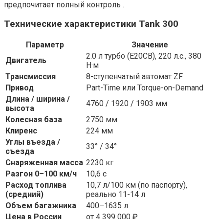
предпочитает полный контроль .
Технические характеристики Tank 300
Параметр
Значение
2.0 л турбо (E20CB), 220 л.с., 380
Двигатель
Н·м
Трансмиссия
8-ступенчатый автомат ZF
Привод
Part-Time или Torque-on-Demand
Длина / ширина /
4760 / 1920 / 1903 мм
высота
Колесная база
2750 мм
Клиренс
224 мм
Углы въезда /
33° / 34°
съезда
Снаряженная масса
2230 кг
Разгон 0–100 км/ч
10,6 с
Расход топлива
10,7 л/100 км (по паспорту),
(средний)
реально 11-14 л
Объем багажника
400–1635 л
Цена в России
от 4 399 000 ₽