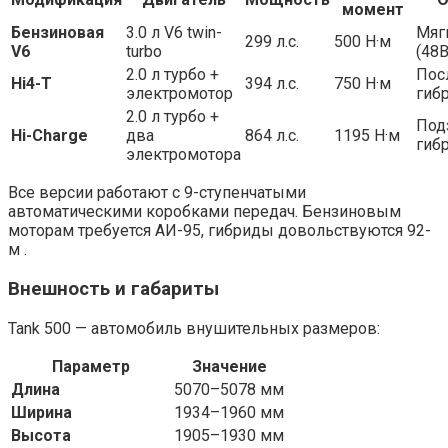
момент
Бензиновая
3.0 л V6 twin-
Мяг
299 л.с.
500 Н·м
V6
turbo
(48В
2.0 л турбо +
Пос
Hi4-T
394 л.с.
750 Н·м
электромотор
гиб
2.0 л турбо +
Под
Hi-Charge
два
864 л.с.
1195 Н·м
гиб
электромотора
Все версии работают с 9-ступенчатыми
автоматическими коробками передач. Бензиновым
моторам требуется АИ-95, гибриды довольствуются 92-
м .
Внешность и габариты
Tank 500 — автомобиль внушительных размеров:
Параметр
Значение
Длина
5070–5078 мм
Ширина
1934–1960 мм
Высота
1905–1930 мм