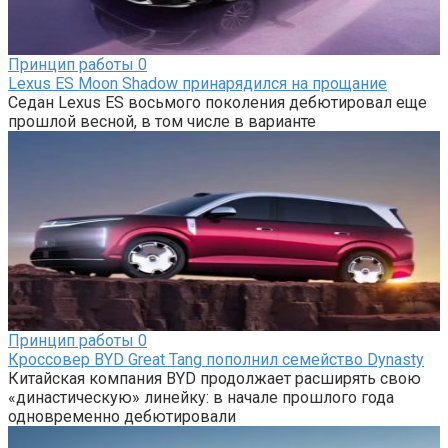
Принцип работы
0
Lexus ES Moon Shadow принарядился на прощание
Седан Lexus ES восьмого поколения дебютировал еще
прошлой весной, в том числе в варианте
Принцип работы
0
Кроссовер BYD Great Tang пополнил семейство Dynasty
Китайская компания BYD продолжает расширять свою
«династическую» линейку: в начале прошлого года
одновременно дебютировали