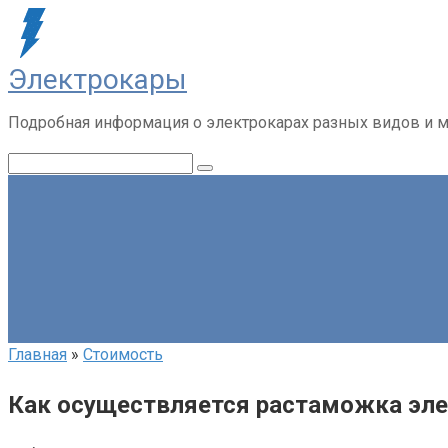
Перейти
к
контенту
Электрокары
Подробная информация о электрокарах разных видов и м
Поиск:
Главная
»
Стоимость
Как осуществляется растаможка эле