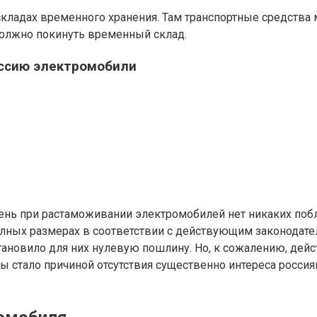
ладах временного хранения. Там транспортные средства 
 должно покинуть временный склад.
оссию электромобили
ень при растаможивании электромобилей нет никаких побл
лных размерах в соответствии с действующим законодател
новило для них нулевую пошлину. Но, к сожалению, действ
 стало причиной отсутствия существенно интереса россия