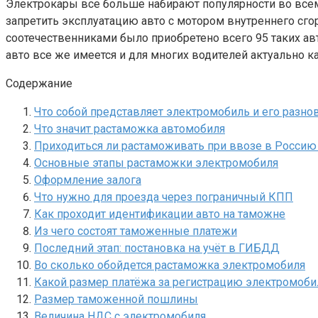
Электрокары все больше набирают популярности во всем 
запретить эксплуатацию авто с мотором внутреннего сгор
соотечественниками было приобретено всего 95 таких авт
авто все же имеется и для многих водителей актуально к
Содержание
Что собой представляет электромобиль и его разно
Что значит растаможка автомобиля
Приходиться ли растаможивать при ввозе в Росси
Основные этапы растаможки электромобиля
Оформление залога
Что нужно для проезда через пограничный КПП
Как проходит идентификации авто на таможне
Из чего состоят таможенные платежи
Последний этап: постановка на учёт в ГИБДД
Во сколько обойдется растаможка электромобиля
Какой размер платёжа за регистрацию электромоби
Размер таможенной пошлины
Величина НДС с электромобиля