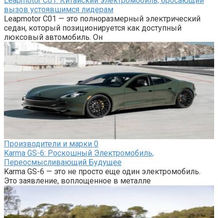
Leapmotor C01: Китайский электромобиль, бросающий
вызов устоявшимся лидерам
Leapmotor C01 — это полноразмерный электрический
седан, который позиционируется как доступный
люксовый автомобиль. Он
Производители и марки
0
Karma GS-6: Роскошный Электромобиль,
Переосмысливающий Будущее
Karma GS-6 — это не просто еще один электромобиль.
Это заявление, воплощенное в металле