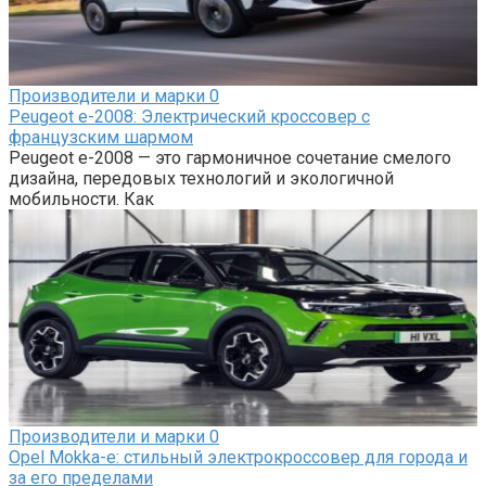
Производители и марки
0
Peugeot e-2008: Электрический кроссовер с
французским шармом
Peugeot e-2008 — это гармоничное сочетание смелого
дизайна, передовых технологий и экологичной
мобильности. Как
Производители и марки
0
Opel Mokka-e: cтильный электрокроссовер для города и
за его пределами