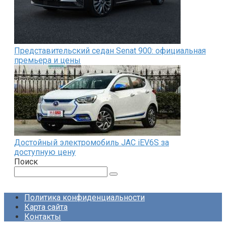
Представительский седан Senat 900: официальная
премьера и цены
Достойный электромобиль JAC iEV6S за
доступную цену
Поиск
Поиск:
Политика конфиденциальности
Карта сайта
Контакты