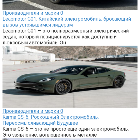
Производители и марки
0
Leapmotor C01: Китайский электромобиль, бросающий
вызов устоявшимся лидерам
Leapmotor C01 — это полноразмерный электрический
седан, который позиционируется как доступный
люксовый автомобиль. Он
Производители и марки
0
Karma GS-6: Роскошный Электромобиль,
Переосмысливающий Будущее
Karma GS-6 — это не просто еще один электромобиль.
Это заявление, воплощенное в металле