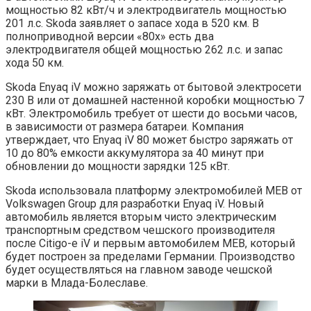
мощностью 82 кВт/ч и электродвигатель мощностью
201 л.с. Skoda заявляет о запасе хода в 520 км. В
полноприводной версии «80x» есть два
электродвигателя общей мощностью 262 л.с. и запас
хода 50 км.
Skoda Enyaq iV можно заряжать от бытовой электросети
230 В или от домашней настенной коробки мощностью 7
кВт. Электромобиль требует от шести до восьми часов,
в зависимости от размера батареи. Компания
утверждает, что Enyaq iV 80 может быстро заряжать от
10 до 80% емкости аккумулятора за 40 минут при
обновлении до мощности зарядки 125 кВт.
Skoda использовала платформу электромобилей MEB от
Volkswagen Group для разработки Enyaq iV. Новый
автомобиль является вторым чисто электрическим
транспортным средством чешского производителя
после Citigo-e iV и первым автомобилем MEB, который
будет построен за пределами Германии. Производство
будет осуществляться на главном заводе чешской
марки в Млада-Болеславе.