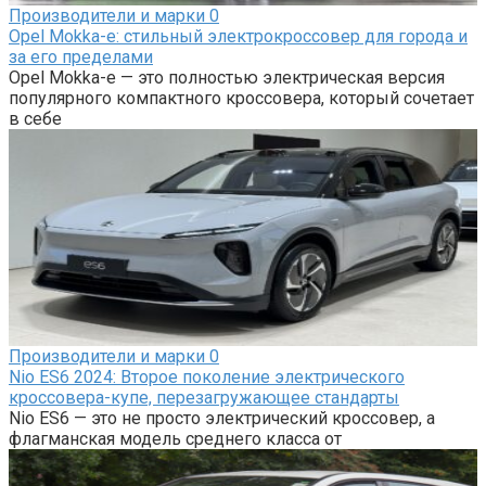
Производители и марки
0
Opel Mokka-e: cтильный электрокроссовер для города и
за его пределами
Opel Mokka-e — это полностью электрическая версия
популярного компактного кроссовера, который сочетает
в себе
Производители и марки
0
Nio ES6 2024: Второе поколение электрического
кроссовера-купе, перезагружающее стандарты
Nio ES6 — это не просто электрический кроссовер, а
флагманская модель среднего класса от